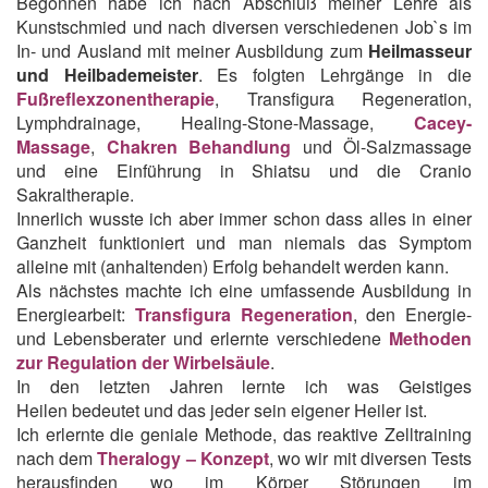
Begonnen habe ich nach Abschluß meiner Lehre als
Kunstschmied und nach diversen verschiedenen Job`s im
In- und Ausland mit meiner Ausbildung zum
Heilmasseur
und Heilbademeister
. Es folgten Lehrgänge in die
Fußreflexzo
nentherapie
, Transfigura Regeneration,
Lymphdrainage, Healing-Stone-Massage,
Cacey-
Massage
,
Chakren Behandlung
und Öl-Salzmassage
und eine Einführung in Shiatsu und die Cranio
Sakraltherapie.
Innerlich wusste ich aber immer schon dass alles in einer
Ganzheit funktioniert und man niemals das Symptom
alleine mit (anhaltenden) Erfolg behandelt werden kann.
Als nächstes machte ich eine umfassende Ausbildung in
Energiearbeit:
Transfigura Regeneration
, den Energie-
und Lebensberater und erlernte verschiedene
Methoden
zur Regulation der Wirbelsäule
.
In den letzten Jahren lernte ich was Geistiges
Heilen bedeutet und das jeder sein eigener Heiler ist.
Ich erlernte die geniale Methode, das reaktive Zelltraining
nach dem
Theralogy – Konzept
, wo wir mit diversen Tests
herausfinden wo im Körper Störungen im