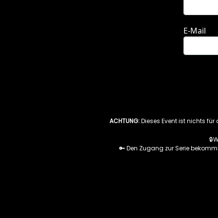
ACHTUNG:
Dieses Event ist nichts fü
🔒
🔑 Den Zugang zur Serie bekommst 