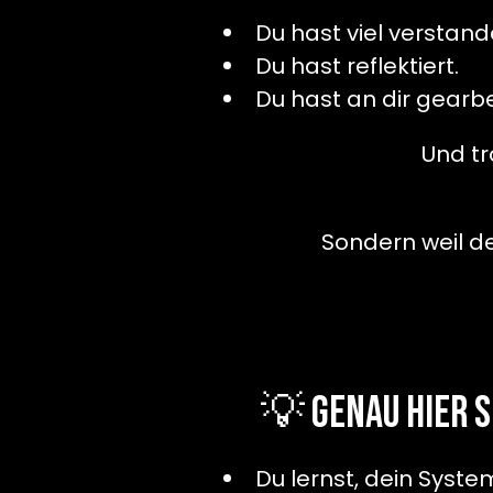
Du hast viel verstand
Du hast reflektiert.
Du hast an dir gearbe
Und tr
Sondern weil d
💡 Genau hier s
Du lernst, dein Syste