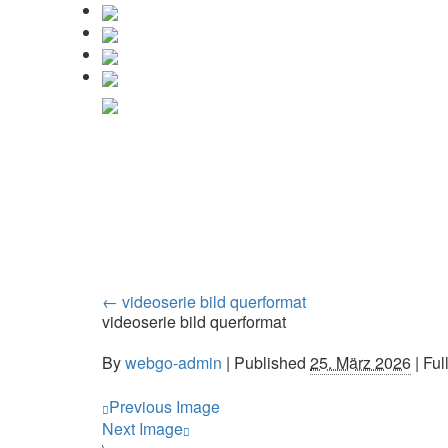
←
videoserie bild querformat
videoserie bild querformat
By
webgo-admin
|
Published
25. März 2026
| Ful
Previous Image
Next Image