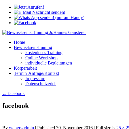
Home
Bewusstseinstraining
kostenloses Training
Online Workshop
individuelle Begleitungen
Körperarbeit
Termin-Anfrage/Kontakt
Impressum
Datenschutzerkl.
←
facebook
facebook
By
webgo-admin
|
Published
30. November 2016
| Full size is
25 × 2