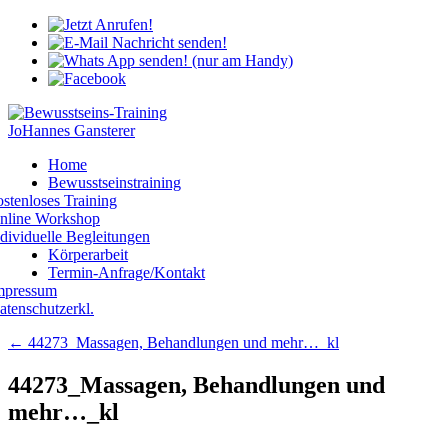
Home
Bewusstseinstraining
ostenloses Training
nline Workshop
ndividuelle Begleitungen
Körperarbeit
Termin-Anfrage/Kontakt
mpressum
atenschutzerkl.
←
44273_Massagen, Behandlungen und mehr…_kl
44273_Massagen, Behandlungen und
mehr…_kl