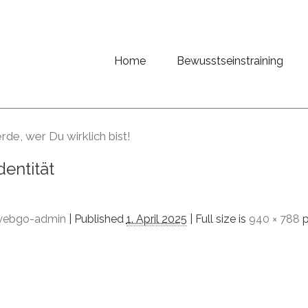
Home
Bewusstseinstraining
de, wer Du wirklich bist!
dentität
webgo-admin
|
Published
1. April 2025
| Full size is
940 × 788
p